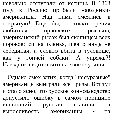
невольно отступали от истины. В 1863
году в Россию прибыли наездники-
американцы. Над ними смеялись в
открытую! Еще бы, с точки зрения
любителя орловских рысаков,
американский рысак был скопищем всех
пороков: спина оленья, шея отнюдь не
лебединая, а словно вбита в туловище,
как у гончей собаки! А упряжь?!
Наездник сидит почти на хвосте у коня.
Однако смех затих, когда "несуразные"
американцы выиграли все призы. Вот тут
и стало ясно, что русское коннозаводство
допустило ошибку в самом принципе
испытаний: русские ставили на
выносливость, американцы - на