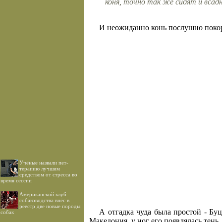
коня, точно так же сидят и всад
И неожиданно конь послушно покори
Учёные назвали пет-
терапию лучшим
средством от стресса во
время сессии
Американский клуб
собаководства внёс в
реестр две новые породы
А отгадка чуда была простой - Бу
собак
Македония, у ног его появлялась тень,