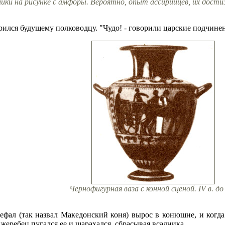
ники на рисунке с амфоры. Вероятно, опыт ассирийцев, их дости
лся будущему полководцу. "Чудо! - говорили царские подчинен
Чернофигурная ваза с конной сценой. IV в. до 
цефал (так назвал Македонский коня) вырос в конюшне, и когда
 жеребец пугался ее и шарахался, сбрасывая всадника.