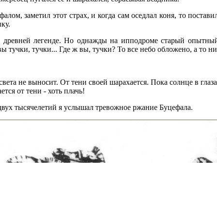
алом, заметил этот страх, и когда сам оседлал коня, то постави
ку.
ой древней легенде. Но однажды на ипподроме старый опытный
ы тучки, тучки... Где ж вы, тучки? То все небо обложено, а то н
света не выносит. От тени своей шарахается. Пока солнце в глаза
тся от тени - хоть плачь!
 двух тысячелетий я услышал тревожное ржание Буцефала.