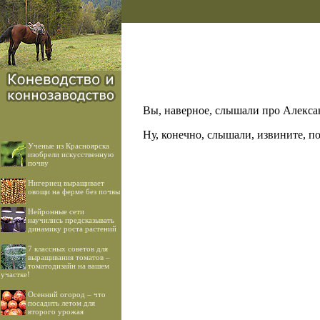
Вы, наверное, слышали про Алекса
Ну, конечно, слышали, извините, по
Ученые из Красноярска
изобрели искусственную
почву
Нигериец выращивает
овощи на ферме без почвы
Нейронные сети
научились предсказывать
динамику роста растений
7 классных советов для
выращивания томатов –
томатодизайн на вашем
участке!
Осенний огород – что
посадить летом для
второго урожая