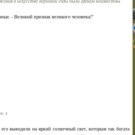
жения в искусстве верховой езды были грекам неизвестны
ные. - Великий признак великого человека!"
н. э
 его выводили на яркий солнечный свет, которым так богата