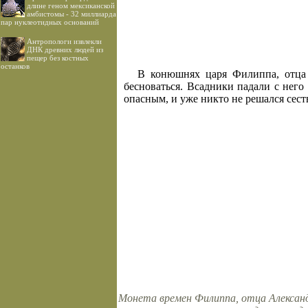
длине геном мексиканской
амбистомы - 32 миллиарда
пар нуклеотидных оснований
Антропологи извлекли
ДНК древних людей из
пещер без костных
останков
В конюшнях царя Филиппа, отца 
бесноваться. Всадники падали с него
опасным, и уже никто не решался сест
Монета времен Филиппа, отца Александ