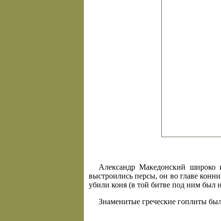
Александр Македонский широко ис
выстроились персы, он во главе конни
убили коня (в той битве под ним был 
Знаменитые греческие гоплиты были