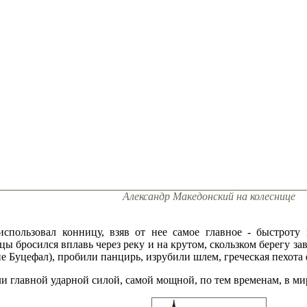
Александр Македонский на колеснице
пользовал конницу, взяв от нее самое главное - быстроту 
цы бросился вплавь через реку и на крутом, скользком берегу за
не Буцефал), пробили панцирь, изрубили шлем, греческая пехота 
 главной ударной силой, самой мощной, по тем временам, в мир