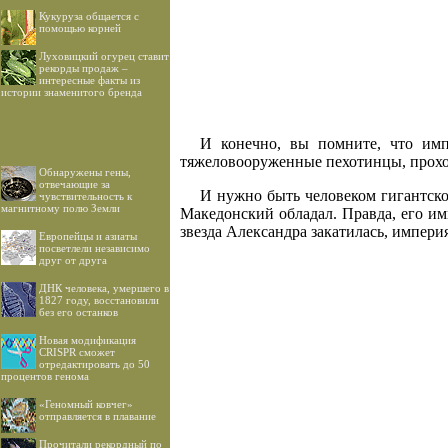
Кукуруза общается с
помощью корней
Луховицкий огурец ставит
рекорды продаж –
интересные факты из
истории знаменитого бренда
И конечно, вы помните, что имп
тяжеловооруженные пехотинцы, проходи
Обнаружены гены,
отвечающие за
И нужно быть человеком гигантско
чувствительность к
магнитному полю Земли
Македонский обладал. Правда, его им
звезда Александра закатилась, импери
Европейцы и азиаты
посветлели независимо
друг от друга
ДНК человека, умершего в
1827 году, восстановили
без его останков
Новая модификация
CRISPR сможет
отредактировать до 50
процентов генома
«Геномный ковчег»
отправляется в плавание
Прочитали рекордный по