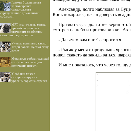
Геномы большинства
волков хранят
Александр, долго наблюдая за Буцеф
свидетельства
скрещиваний с домашними
Конь покорился, начал доверять всадни
собаками
Признаться, я долго не верил эт
МРТ-скан головы мопса
привлёк внимание к
смотрел на небо и приговаривал: "Ах в
этическим проблемам
селекции ради красоты
- Да зачем вам они? - спросил я.
Ученые выяснили, каких
людей собаки кусают чаще
- Рысак у меня с придурью - яркого 
всего
пошел скакать да закидываться, шарахае
Мохнатые собаки салишей
- их использовали для
И мне показалось, что через толщу
получения шерсти
У собак и хозяев
синхронизируется
уровень гормона стресса