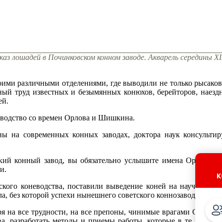
каз лошадей в Починковском конном заводе. Акварель середины XI
оими различными отделениями, где выводили не только рысаков
ный труд известных и безымянных конюхов, берейторов, наезд
ей.
аводство со времен Орлова и Шишкина.
ы на современных конных заводах, доктора наук консульти
ский конный завод, вы обязательно услышите имена Орлова 
и.
к
кого коневодства, поставили выведение коней на научную о
ла, без которой успехи нынешнего советского коннозаводства н
тря на все трудности, на все препоны, чинимые врагами Орлов
ва, разработать методы и приемы работы, которые в те времен