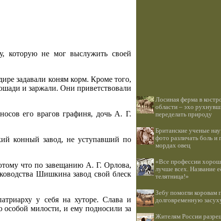
ду, которую не мог выслужить своей
ире задавали коням корм. Кроме того,
лошади и заржали. Они приветствовали
Лосиная ферма в костр
области – эхо рухнувш
осов его врагов графиня, дочь А. Г.
переделать природу
Британские ученые нау
фото различать боль и 
кий конный завод, не уступавший по
мордах овец
«Все профессии хороши
отому что по завещанию А. Г. Орлова,
лучше всех. Название е
руководства Шишкина завод свой блеск
телятница!»
Зебу помогли коровам 
триарху у себя на хуторе. Слава и
долговременную засух
о особой милости, и ему подносили за
Жителям России разре