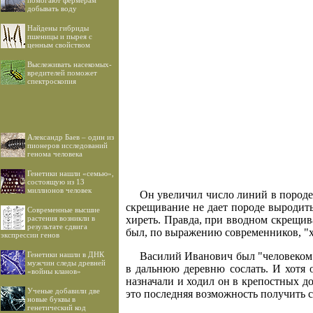
помогают фермерам
добывать воду
Найдены гибриды
пшеницы и пырея с
ценным свойством
Выслеживать насекомых-
вредителей поможет
спектроскопия
Александр Баев – один из
пионеров исследований
генома человека
Генетики нашли «семью»,
состоящую из 13
миллионов человек
Он увеличил число линий в породе
скрещивание не дает породе выродитьс
Современные высшие
растения возникли в
хиреть. Правда, при вводном скрещив
результате сдвига
был, по выражению современников, "х
экспрессии генов
Генетики нашли в ДНК
Василий Иванович был "человеком 
мужчин следы древней
в дальнюю деревню сослать. И хотя 
«войны кланов»
назначали и ходил он в крепостных д
Ученые добавили две
это последняя возможность получить 
новые буквы в
генетический код