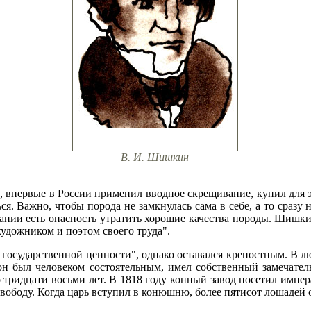
В. И. Шишкин
, впервые в России применил вводное скрещивание, купил для 
я. Важно, чтобы порода не замкнулась сама в себе, а то сразу н
ании есть опасность утратить хорошие качества породы. Шишки
удожником и поэтом своего труда".
государственной ценности", однако оставался крепостным. В лю
он был человеком состоятельным, имел собственный замечате
о тридцати восьми лет. В 1818 году конный завод посетил импе
свободу. Когда царь вступил в конюшню, более пятисот лошадей