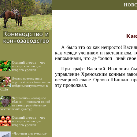
НОВ
Как
А было это ох как непросто! Вас
как между учеником и наставником, т
напоминали, что-де "холоп - знай свое
Осенний огород – что
посадить летом для
При графе Василий Иванович был
второго урожая
управление Хреновским конным заводо
Десять исчезнувших
всемирной славе. Орлова Шишкин пред
сортов яблонь были вновь
эту продолжал.
найдены энтузиастами в
США
Черимойю – «заварное
яблоко» - признали одной
из самых рентабельных
экзотических культур
Осенний огород – что
посадить летом для
второго урожая
«Ловушки для туманов»