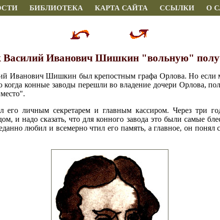
ОСТИ
БИБЛИОТЕКА
КАРТА САЙТА
ССЫЛКИ
О 
 Василий Иванович Шишкин "вольную" полу
илий Иванович Шишкин был крепостным графа Орлова. Но если
о когда конные заводы перешли во владение дочери Орлова, пол
 место".
 его личным секретарем и главным кассиром. Через три год
м, и надо сказать, что для конного завода это были самые бл
анно любил и всемерно чтил его память, а главное, он понял 