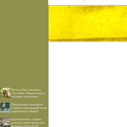
Носы собак оказались
способны обнаруживать
тепловое излучение
Израильские инженеры
создали уникальный пульт
управления собакой
Аргентинские собаки-
доноры сдают кровь для
больных сородичей