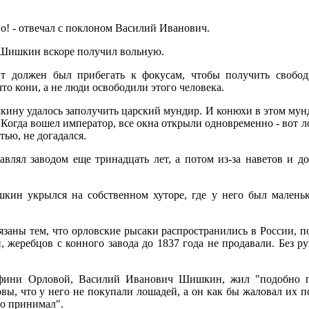
во! - отвечал с поклоном Василий Иванович.
 Шишкин вскоре получил вольную.
ант должен был прибегать к фокусам, чтобы получить свобо
то кони, а не люди освободили этого человека.
кину удалось заполучить царский мундир. И конюхи в этом мунд
 Когда вошел император, все окна открыли одновременно - вот 
стью, не догадался.
ял заводом еще тринадцать лет, а потом из-за наветов и дон
.
кин укрылся на собственном хуторе, где у него был малень
язаны тем, что орловские рысаки распространились в России, п
, жеребцов с конного завода до 1837 года не продавали. Без 
фини Орловой, Василий Иванович Шишкин, жил "подобно па
ы, что у него не покупали лошадей, а он как бы жаловал их п
но принимал".