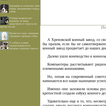
Запомнят и отомстят: пять
самых злопамятных пород
собак
Учёные назвали пет-
терапию лучшим
средством от стресса во
время сессии
По
Пушистое чудо: показали
странные стрижки собак
А Хреновской конный завод, со св
У собак и хозяев
бы прахом, если бы не самоотвержен
синхронизируется
конный завод процветает до наших дн
уровень гормона стресса
Далеко ушло коневодство и конноз
Компьютеры рассчитывают рацион
племенными конюшнями.
Но, попав на современный совет
начинаются все наши нынешние успех
Именно они заложили основы русс
крепостной создали азбуку конного де
Удивительно еще и то, что, несмо
создать школу русского коннозаводст