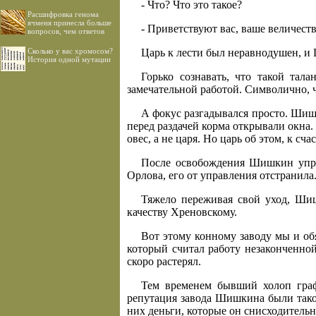
- Что? Что это такое?
Расшифровка генома
ячменя принесла больше
- Приветствуют вас, ваше величест
вопросов, чем ответов
Сколько у вас хромосом?
Царь к лести был неравнодушен, и
История одной мутации
Горько сознавать, что такой тал
замечательной работой. Символично, ч
А фокус разгадывался просто. Шиш
перед раздачей корма открывали окна.
овес, а не царя. Но царь об этом, к сча
После освобождения Шишкин управл
Орлова, его от управления отстранила
Тяжело переживая свой уход, Шиш
качеству Хреновскому.
Вот этому конному заводу мы и об
который считал работу незаконченной
скоро растерял.
Тем временем бывший холоп гра
репутация завода Шишкина были таков
них деньги, которые он снисходитель