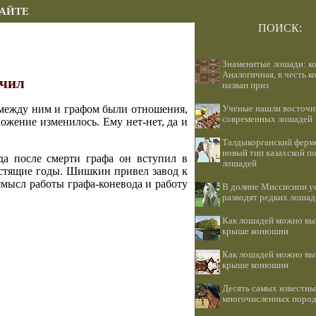
САЙТЕ
ПОИСК:
Знаменитые лошади: к
Аналогичная, в честь к
чил
назван приз
 между ним и графом были отношения,
Ученые нашли восточн
современных лошадей
ожение изменилось. Ему нет-нет, да и
Талдыкорганский ферм
новый тип казахской п
а после смерти графа он вступил в
лошадей
естящие годы. Шишкин привел завод к
смысл работы графа-коневода и работу
В долине Миссисипи 
разводят редких лошад
Как лошадей можно вы
крыше конюшни
Как лошадей можно вы
крыше конюшни
Десять самых известны
многочисленных пород