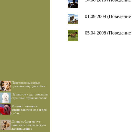
01.09.2009 (Поведение
05.04.2008 (Поведение
Перечислены самые
пугливые породы собак
Пушистое чудо: показали
странные стрижки собак
Милан становится
законодателем мод и для
собак
Дикие собаки могут
понимать человеческую
жестикуляцию