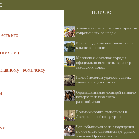
Е
ПОИСК:
Ученые нашли восточных предков
современных лошадей
 есть кто
Как лошадей можно выпасать на
крыше конюшни
ских лиц
Мезенская и вятская породы
официально включены в реестр
заводских пород
главному комплексу
Палеобиологам удалось узнать,
зачем лошадям копыта
Одомашнивание лошадей вызвало
м
потерю генетического
разнообразия
Вольтижировка становится в
Австралии всё популярнее
Чернобыльская зона отчуждения
ьми
может стать спасением для диких
лошадей Пржевальского