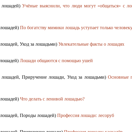
е лошадей)
Учёные выяснили, что люди могут «общаться» с 
 лошадей)
По богатству мимики лошадь уступает только человек
 лошадей, Уход за лошадьми)
Увлекательные факты о лошадях
 лошадей)
Лошади общаются с помощью ушей
е лошадей, Приручение лошади, Уход за лошадьми)
Основные п
 лошадей)
Что делать с ленивой лошадью?
е лошадей, Породы лошадей)
Профессия лошади: лесоруб
е лошадей, Приручение лошади)
Профессия лошади: каскадёр