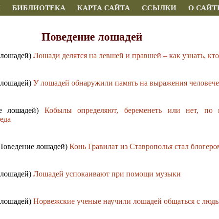
И
БИБЛИОТЕКА
КАРТА САЙТА
ССЫЛКИ
О САЙТ
Поведение лошадей
 лошадей)
Лошади делятся на левшей и правшей – как узнать, кто
 лошадей)
У лошадей обнаружили память на выражения человече
ие лошадей)
Кобылы определяют, беременеть или нет, по 
седа
 Поведение лошадей)
Конь Гравилат из Ставрополья стал блогеро
 лошадей)
Лошадей успокаивают при помощи музыки
 лошадей)
Норвежские ученые научили лошадей общаться с люд