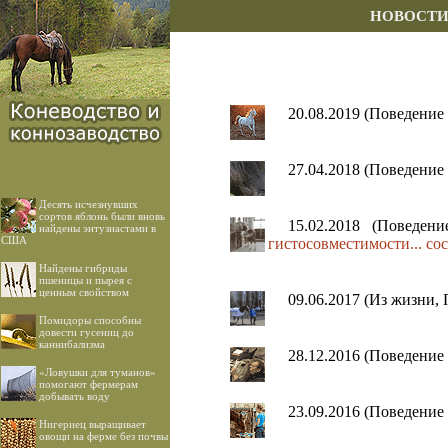
НОВОСТ
20.08.2019 (Поведение
27.04.2018 (Поведение
Десять исчезнувших
сортов яблонь были вновь
15.02.2018 (Поведен
найдены энтузиастами в
США
гистосовместимости... со
Найдены гибриды
пшеницы и пырея с
ценным свойством
09.06.2017 (Из жизни,
Помидоры способны
довести гусениц до
каннибализма
28.12.2016 (Поведение
«Ловушки для туманов»
помогают фермерам
добывать воду
23.09.2016 (Поведение
Нигериец выращивает
овощи на ферме без почвы