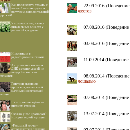
Как пасынковать томаты с
22.09.2016 (Поведени
пользой — клонируем и
жестов
получаем дополнительный
урожай!
5 признаков недостатка
07.08.2016 (Поведение
питательных веществ у
растений кукурузы
03.04.2016 (Поведение
Инвестиции в
редактирование генома
11.09.2014 (Поведение
Антропологи извлекли
ДНК древних людей из
пещер без костных
08.08.2014 (Поведени
останков
лошадью
Генетики выяснили
происхождение самой
маленькой нелетающей
птицы
07.08.2014 (Поведение
На остров попадёшь —
пигмеем станешь!
13.07.2014 (Поведени
Сколько у вас хромосом?
История одной мутации
«Геномный ковчег»
отправляется в плавание
07.07.2014 (Поведени