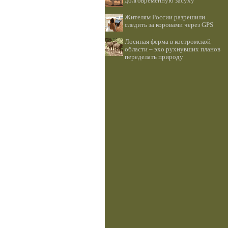
долговременную засуху
Жителям России разрешили
следить за коровами через GPS
Лосиная ферма в костромской
области – эхо рухнувших планов
переделать природу