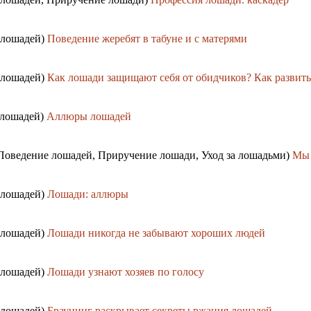
 лошадей)
Поведение жеребят в табуне и с матерями
 лошадей)
Как лошади защищают себя от обидчиков? Как развиты
 лошадей)
Аллюры лошадей
 Поведение лошадей, Приручение лошади, Уход за лошадьми)
Мы 
 лошадей)
Лошади: аллюры
 лошадей)
Лошади никогда не забывают хороших людей
 лошадей)
Лошади узнают хозяев по голосу
 лошадей)
Браунинг раскрывает секреты ржания лошадей