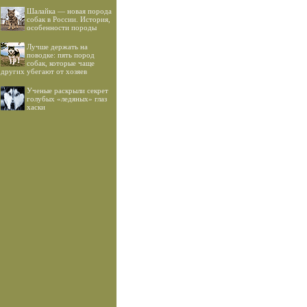
Шалайка — новая порода
собак в России. История,
особенности породы
Лучше держать на
поводке: пять пород
собак, которые чаще
других убегают от хозяев
Ученые раскрыли секрет
голубых «ледяных» глаз
хаски