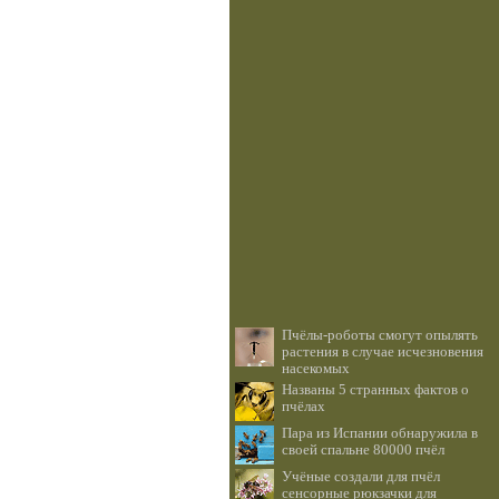
Пчёлы-роботы смогут опылять
растения в случае исчезновения
насекомых
Названы 5 странных фактов о
пчёлах
Пара из Испании обнаружила в
своей спальне 80000 пчёл
Учёные создали для пчёл
сенсорные рюкзачки для