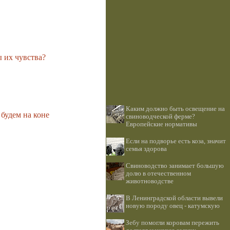
 их чувства?
Каким должно быть освещение на
будем на коне
свиноводческой ферме?
Европейские нормативы
Если на подворье есть коза, значит
семья здорова
Свиноводство занимает большую
долю в отечественном
животноводстве
В Ленинградской области вывели
новую породу овец - катумскую
Зебу помогли коровам пережить