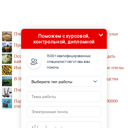
Пчёлы без жала строят уникальные спиральные ульи
Поможем с курсовой,
контрольной, дипломной
Правила и законы содержания пчёл
1500+ квалифицированных
Особенности анатомии мозга пчёл помогут создать
камеры нового поколения
специалистов готовы вам
помочь
Инновационные помощники - стрессоусточивые пчелы
В Научно-исследовательском институт пчеловодства
Пчёлам известно понятие нуля
Пара из Испании обнаружила в своей спальне 80000
пчёл