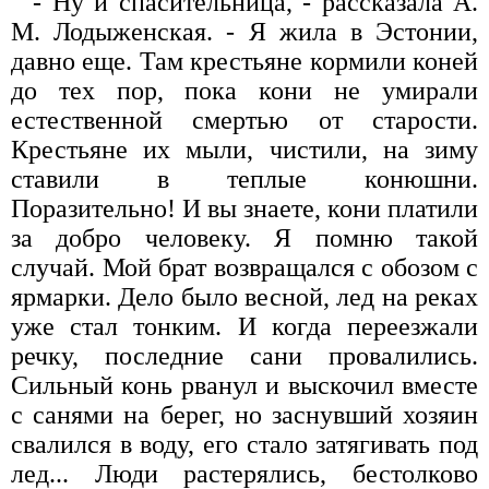
- Ну и спасительница, - рассказала А.
М. Лодыженская. - Я жила в Эстонии,
давно еще. Там крестьяне кормили коней
до тех пор, пока кони не умирали
естественной смертью от старости.
Крестьяне их мыли, чистили, на зиму
ставили в теплые конюшни.
Поразительно! И вы знаете, кони платили
за добро человеку. Я помню такой
случай. Мой брат возвращался с обозом с
ярмарки. Дело было весной, лед на реках
уже стал тонким. И когда переезжали
речку, последние сани провалились.
Сильный конь рванул и выскочил вместе
с санями на берег, но заснувший хозяин
свалился в воду, его стало затягивать под
лед... Люди растерялись, бестолково