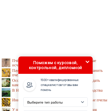
Пчёлы-роботы смогут опылять растения в случае
Поможем с курсовой,
исчезновения насекомых
контрольной, дипломной
Пауки делают растения блестящими, чтобы заманить
пчёл
1500+ квалифицированных
Особенности анатомии мозга пчёл помогут создать
специалистов готовы вам
камеры нового поколения
помочь
В Научно-исследовательском институт пчеловодства
Инновационные помощники - стрессоусточивые пчелы
У пчёл обнаружен фактор клеточного бессмертия