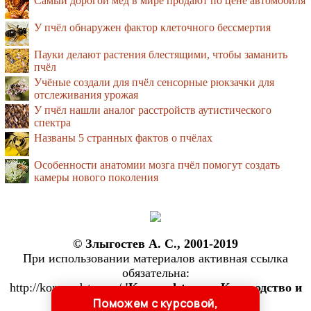
Самый дорогой мёд в мире продают по цене автомобиля
У пчёл обнаружен фактор клеточного бессмертия
Пауки делают растения блестящими, чтобы заманить
пчёл
Учёные создали для пчёл сенсорные рюкзачки для
отслеживания урожая
У пчёл нашли аналог расстройств аутистического
спектра
Названы 5 странных фактов о пчёлах
Особенности анатомии мозга пчёл помогут создать
камеры нового поколения
© Злыгостев А. С., 2001-2019
При использовании материалов активная ссылка
обязательна:
http://konevodstvo.su/
'Konevodstvo.su: Коневодство и
коннозаводство'
Поможем с курсовой,