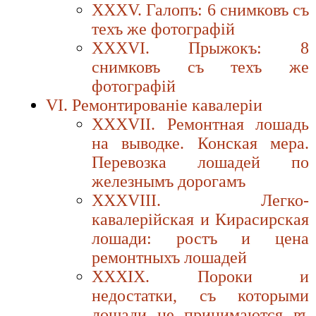
XXXV. Галопъ: 6 снимковъ съ
техъ же фотографiй
XXXVI. Прыжокъ: 8
снимковъ съ техъ же
фотографiй
VI. Ремонтированiе кавалерiи
XXXVII. Ремонтная лошадь
на выводке. Конская мepa.
Перевозка лошадей по
железнымъ дорогамъ
XXXVIII. Легко-
кавалерiйская и Кирасирская
лошади: ростъ и цена
ремонтныхъ лошадей
XXXIX. Пороки и
недостатки, съ которыми
лошади не принимаются въ