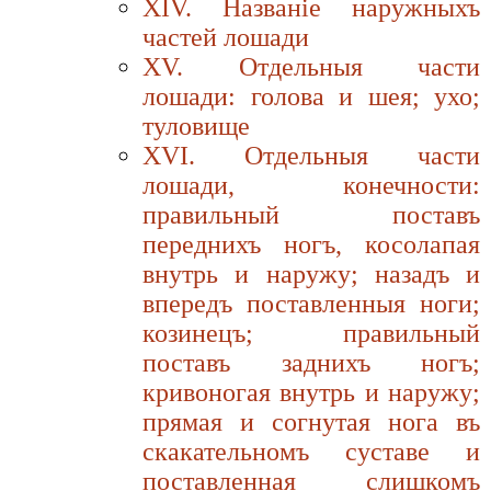
XIV. Названiе наружныхъ
частей лошади
XV. Отдельныя части
лошади: голова и шея; ухо;
туловище
XVI. Отдельныя части
лошади, конечности:
правильный поставъ
переднихъ ногъ, косолапая
внутрь и наружу; назадъ и
впередъ поставленныя ноги;
козинецъ; правильный
поставъ заднихъ ногъ;
кривоногая внутрь и наружу;
прямая и согнутая нога въ
скакательномъ суставe и
поставленная слишкомъ