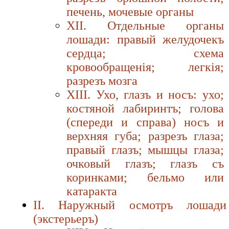
печень, мочевые органы
XII. Отдельные органы
лошади: правый желудочекъ
сердца; схема
кровообращенiя; легкiя;
разрезъ мозга
XIII. Ухо, глазъ и носъ: ухо;
костяной лабиринтъ; голова
(спереди и справа) носъ и
верхняя губа; paзpезъ глаза;
правый глазъ; мышцы глаза;
очковый глазъ; глазъ съ
коринками; бельмо или
катаракта
II. Наружный осмотръ лошади
(экстерьеръ)