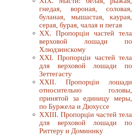
XIX. Масти: белая, рыжая,
гнедая, вороная, соловая,
буланая, мышастая, каурая,
серая, бурая, чалая и пегая
XX. Пропорцiи частей тела
верховой лошади по
Хлюдзинскому
XXI. Пропорцiи частей тела
для верховой лошади по
Зеттегасту
XXII. Пропорцiи лошади
относительно головы,
принятой за единицу меры,
по Буржела и Дюхуссе
XXIII. Пропорцiи частей тела
для верховой лошади по
Риттеру и Доминику