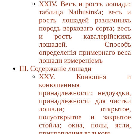
XXIV. Весъ и ростъ лошади:
таблица Nathusins'а; весъ и
ростъ лошадей различныхъ
породъ верховаго сорта; весъ
и ростъ кавалерiйскихъ
лошадей. Способъ
определенiя примернаго веса
лошади измеренiемъ
III. Содержанiе лошади
XXV. Конюшня и
конюшенныя
принадлежности: недоуздки,
принадлежности для чистки
лошади; открытое,
полуоткрытое и закрытое
стойла; окна, полы, ясли,
прикрепления вальковъ