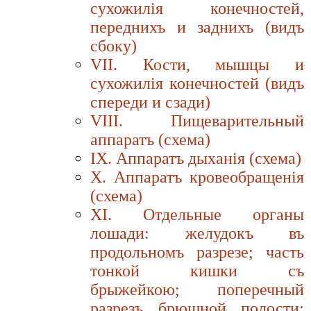
сухожилiя конечностей,
переднихъ и заднихъ (видъ
сбоку)
VII. Кости, мышцы и
сухожилiя конечностей (видъ
спереди и сзади)
VIII. Пищеварительный
аппаратъ (схема)
IX. Аппаратъ дыханiя (схема)
X. Аппаратъ кровеобращенiя
(схема)
XI. Отдельные органы
лошади: желудокъ въ
продольномъ разрезе; часть
тонкой кишки съ
брыжейкою; поперечный
разрезъ брюшной полости;