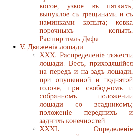
косое, узкое въ пяткахъ,
выпуклое съ трещинами и съ
наминками копыта; ковка
порочныхъ копытъ.
Расширитель Дефе
V. Движенiя лошади
XXX. Распределенiе тяжести
лошади. Весъ, приходящiйся
на передъ и на задъ лошади,
при опущенной и поднятой
голове, при свободномъ и
собранномъ положении
лошади со всадникомъ;
положенiе переднихъ и
заднихъ конечностей
XXXI. Определенiе