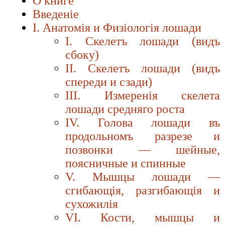
О книге
Введенiе
I. Анатомiя и Физiологiя лошади
I. Скелетъ лошади (видъ
сбоку)
II. Скелетъ лошади (видъ
спереди и сзади)
III. Измеренiя скелета
лошади средняго роста
IV. Голова лошади въ
продольномъ разрезе и
позвонки — шейные,
поясничные и спинные
V. Мышцы лошади —
сгибающiя, разгибающiя и
сухожилiя
VI. Кости, мышцы и