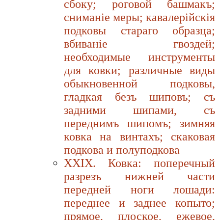
сбоку; роговой башмакъ;
сниманiе меры; кавалерiйскiя
подковы стараго образца;
вбиванiе гвоздей;
необходимые инструменты
для ковки; различные виды
обыкновенной подковы,
гладкая безъ шиповъ; съ
задними шипами, съ
переднимъ шипомъ; зимняя
ковка на винтахъ; скаковая
подкова и полуподкова
XXIX. Ковка: поперечный
разрезъ нижней части
передней ноги лошади:
переднее и заднее копыто;
прямое, плоское, ежевое,