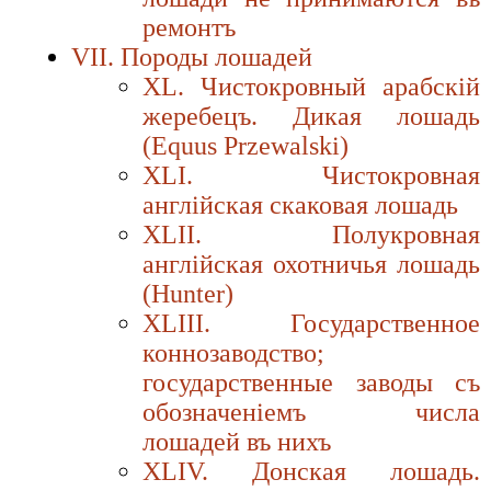
ремонтъ
VII. Породы лошадей
XL. Чистокровный арабскiй
жеребецъ. Дикая лошадь
(Equus Przewalski)
XLI. Чистокровная
англiйская скаковая лошадь
XLII. Полукровная
англiйская охотничья лошадь
(Hunter)
XLIII. Государственное
коннозаводство;
государственные заводы съ
обозначенiемъ числа
лошадей въ нихъ
XLIV. Донская лошадь.