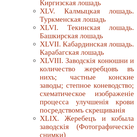
Киргизская лошадь
XLV. Калмыцкая лошадь.
Туркменская лошадь
XLVI. Текинская лошадь.
Башкирская лошадь
XLVII. Кабардинская лошадь.
Карабагская лошадь
XLVIII. Заводскiя конюшни и
количество жеребцовъ въ
нихъ; частные конские
заводы; степное коневодство;
схематическое изображенiе
процесса улучшенiя крови
посредствомъ скрещиванiя
XLIX. Жеребецъ и кобыла
заводскiя (Фотографическiе
снимки)