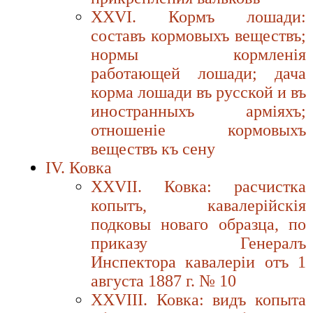
XXVI. Кормъ лошади:
составъ кормовыхъ веществъ;
нормы кормленiя
работающей лошади; дача
корма лошади въ русской и въ
иностранныхъ армiяхъ;
отношенiе кормовыхъ
веществъ къ сену
IV. Ковка
XXVII. Ковка: расчистка
копытъ, кавалерiйскiя
подковы новаго образца, по
приказу Генералъ
Инспектора кавалерiи отъ 1
августа 1887 г. № 10
XXVIII. Ковка: видъ копыта