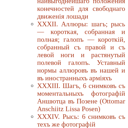
наивыгоднейшаго положения
конечностей для свободнаго
движенiя лошади
XXXII. Аллюры: шагь; рысь
— короткая, собранная и
полная; галопъ — короткiй,
собранный съ правой и съ
левой ноги и растянутый
полевой галопъ. Уставный
нормы аллюровъ въ нашей и
въ иностранныхъ армiяхъ
XXXIII. Шагъ, 6 снимковъ съ
моментальныхъ фотографiй
Аншютца въ Позене (Ottomar
Anschiitz Lissa Posen)
XXXIV. Рысь: 6 снимковъ съ
теxъ же фотографiй