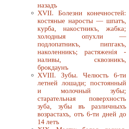
назадъ
XVII. Болезни конечностей:
костяные наросты — шпатъ,
курба, накостникъ, жабка;
холодныя опухли —
подлопатникъ, пипгакъ,
наколенникъ; растяженiя -
наливы, сквозникъ,
брокдаунъ
XVIII. Зубы. Челюсть 6-ти
летней лошади; постоянный
и молочный зубы;
старательная поверхность
зуба, зубы въ различныхъ
возрастахъ, отъ 6-ти дней до
14 летъ