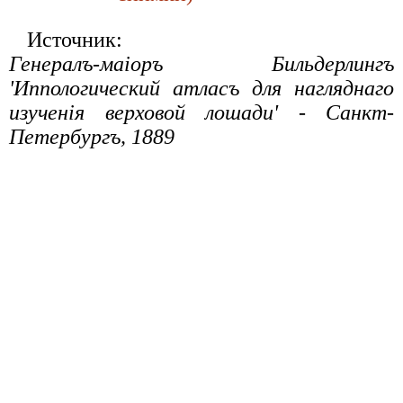
Источник:
Генералъ-маiоръ Бильдерлингъ
'Иппологический атласъ для нагляднаго
изученiя верховой лошади' - Санкт-
Петербургъ, 1889