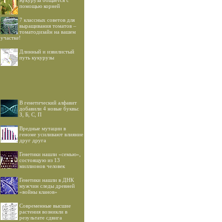
Кукуруза общается с
помощью корней
7 классных советов для
выращивания томатов –
томатодизайн на вашем
участке!
Длинный и извилистый
путь кукурузы
В генетический алфавит
добавили 4 новые буквы:
З, Б, С, П
Вредные мутации в
геноме усиливают влияние
друг друга
Генетики нашли «семью»,
состоящую из 13
миллионов человек
Генетики нашли в ДНК
мужчин следы древней
«войны кланов»
Современные высшие
растения возникли в
результате сдвига