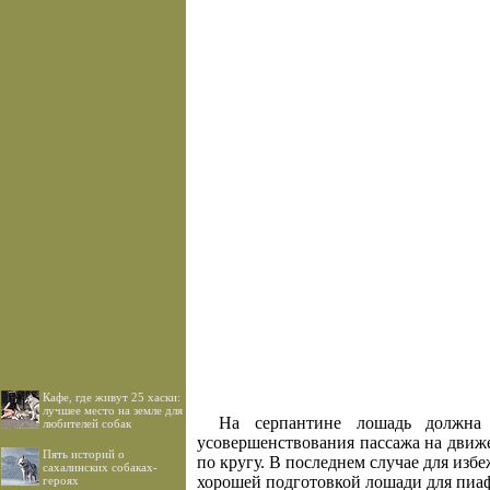
Кафе, где живут 25 хаски:
лучшее место на земле для
На серпантине лошадь должна
любителей собак
усовершенствования пассажа на движе
Пять историй о
по кругу. В последнем случае для изб
сахалинских собаках-
хорошей подготовкой лошади для пиаф
героях