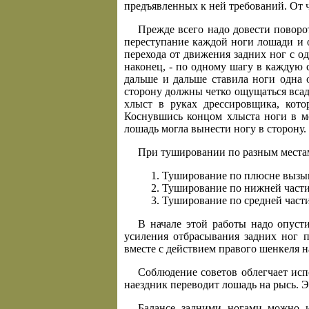
предъявленных к ней требований. От ч
Прежде всего надо довести поворо
переступание каждой ноги лошади и 
перехода от движения задних ног с о
наконец, - по одному шагу в каждую с
дальше и дальше ставила ноги одна 
сторону должны четко ощущаться всад
хлыст в руках дрессировщика, кот
Коснувшись концом хлыста ноги в мо
лошадь могла вынести ногу в сторону.
При тушировании по разным местам
Туширование по плюсне вызыва
Туширование по нижней части 
Туширование по средней части
В начале этой работы надо опуст
усиления отбрасывания задних ног п
вместе с действием правого шенкеля н
Соблюдение советов облегчает исп
наездник переводит лошадь на рысь. Э
Балансе задними ногами можно и