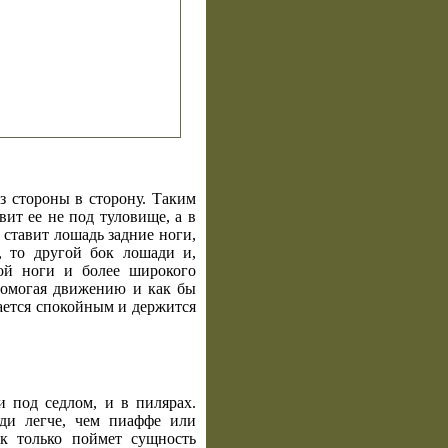
з стороны в сторону. Таким
вит ее не под туловище, а в
 ставит лошадь задние ноги,
, то другой бок лошади и,
той ноги и более широкого
 помогая движению и как бы
тается спокойным и держится
 под седлом, и в пилярах.
ди легче, чем пиаффе или
к только поймет сущность