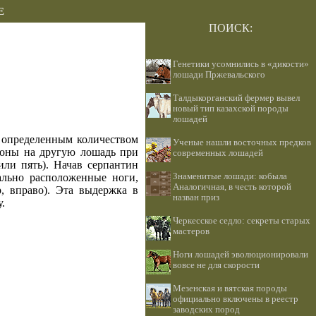
Е
ПОИСК:
Генетики усомнились в «дикости»
лошади Пржевальского
Талдыкорганский фермер вывел
новый тип казахской породы
лошадей
о определенным количеством
Ученые нашли восточных предков
ороны на другую лошадь при
современных лошадей
или пять). Начав серпантин
ально расположенные ноги,
Знаменитые лошади: кобыла
Аналогичная, в честь которой
, вправо). Эта выдержка в
назван приз
.
Черкесское седло: секреты старых
мастеров
Ноги лошадей эволюционировали
вовсе не для скорости
Мезенская и вятская породы
официально включены в реестр
заводских пород