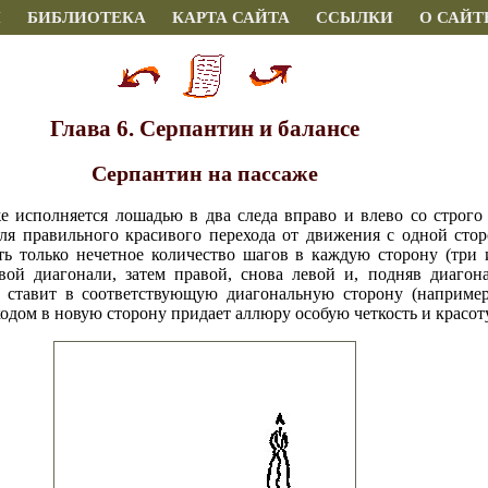
И
БИБЛИОТЕКА
КАРТА САЙТА
ССЫЛКИ
О САЙТ
Глава 6. Серпантин и балансе
Серпантин на пассаже
же исполняется лошадью в два следа вправо и влево со строг
Для правильного красивого перехода от движения с одной ст
ь только нечетное количество шагов в каждую сторону (три 
вой диагонали, затем правой, снова левой и, подняв диагон
 ставит в соответствующую диагональную сторону (например
одом в новую сторону придает аллюру особую четкость и красоту