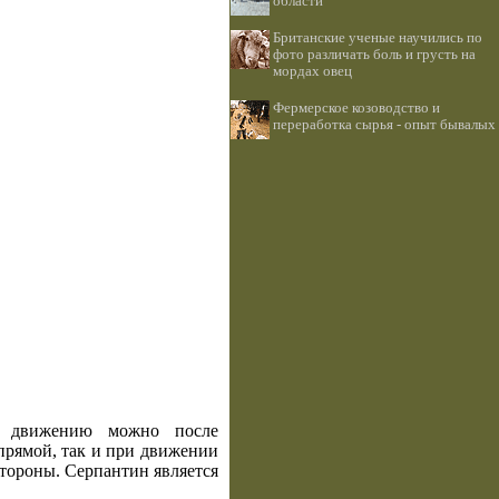
области
Британские ученые научились по
фото различать боль и грусть на
мордах овец
Фермерское козоводство и
переработка сырья - опыт бывалых
у движению можно после
прямой, так и при движении
стороны. Серпантин является