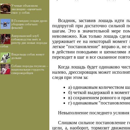
Ученые объяснили
эволюцию «щенячьих
глаз» у собак
Всадник, заставив лошадь идти п
В Голландии создан дрон-
уборщик собачьих
подпругой при достаточно сильной по
фекалий
шагам. Это в значительной мере пом
невозможно. Как только лошадь сдел
Американский клуб
собаководства внёс в
удерживает ее на некоторый момент 
реестр две новые породы
легкое "постановление" вправо и, не 
собак
в действии поводьями и шенкелями ло
Владельцы собак живут
переходит в шаг и все сказанное повто
дольше
Собаки породы пхунсан –
Когда лошадь будет одинаково чист
национальная гордость
налево, дрессировщик может исполнять
северокорейцев
следя при этом за:
а) одинаковым количеством шаг
б) четкой выдержкой в момент
в) сохранением ровного и пра
г) одинаковым "постановление
Невыполнение последнего условия 
Слишком сильное постановление го
цели, а, наоборот, тормозит движен