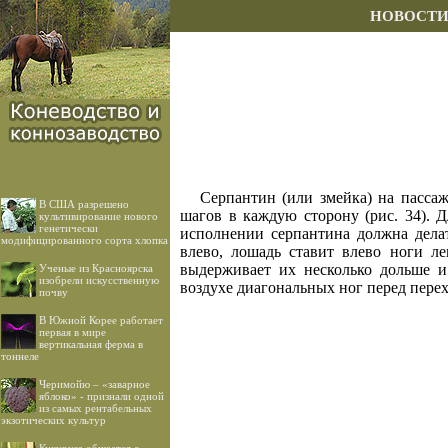
НОВОСТ
Серпантин (или змейка) на пасса
В США разрешено
шагов в каждую сторону (рис. 34). 
культивирование нового
генетически
исполнении серпантина должна делат
модифицированного сорта хлопка
влево, лошадь ставит влево ноги ле
выдерживает их несколько дольше и
Ученые из Красноярска
изобрели искусственную
воздухе диагональных ног перед перех
почву
В Южной Корее работает
первая в мире
вертикальная ферма в
тоннеле
Черимойю – «заварное
яблоко» - признали одной
из самых рентабельных
экзотических культур