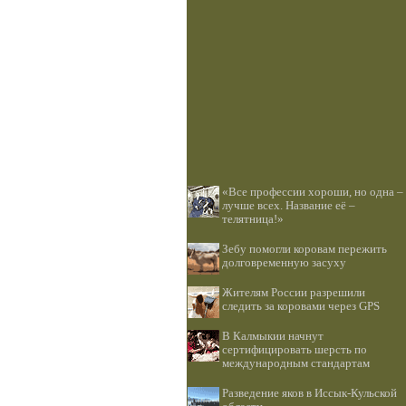
«Все профессии хороши, но одна –
лучше всех. Название её –
телятница!»
Зебу помогли коровам пережить
долговременную засуху
Жителям России разрешили
следить за коровами через GPS
В Калмыкии начнут
сертифицировать шерсть по
международным стандартам
Разведение яков в Иссык-Кульской