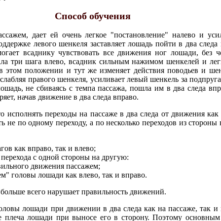
Способ обучения
ассажем, дает ей очень легкое "постановление" налево и ус
ддержке левого шенкеля заставляет лошадь пойти в два следа в
огает всаднику чувствовать все движения ног лошади, без ч
ала три шага влево, всадник сильным нажимом шенкелей и ле
в этом положении и тут же изменяет действия поводьев и шен
ослабляя правого шенкеля, усиливает левый шенкель за подпруг
шадь, не сбиваясь с темпа пассажа, пошла им в два следа впр
ряет, начав движение в два следа вправо.
о исполнять переходы на пассаже в два следа от движения как 
 не по одному переходу, а по несколько переходов из стороны 
ов как вправо, так и влево;
 перехода с одной стороны на другую:
вильного движения пассажем;
м" головы лошади как влево, так и вправо.
больше всего нарушает правильность движений.
ловы лошади при движении в два следа как на пассаже, так и н
ие плеча лошади при выносе его в сторону. Поэтому основны