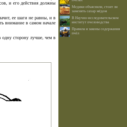
пчёлах
сов, и его действия должны
Медики объяснили, стоит ли
заменять сахар мёдом
ачит, ее шаги не равны, и в
В Научно-исследовательском
институт пчеловодства
ить внимание в самом начале
Правила и законы содержания
пчёл
в одну сторону лучше, чем в