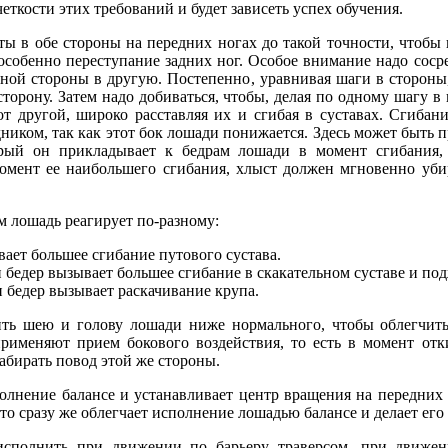
еткости этих требований и будет зависеть успех обучения.
ты в обе стороны на передних ногах до такой точности, чтобы 
особенно переступание задних ног. Особое внимание надо соср
дной стороны в другую. Постепенно, уравнивая шаги в стороны,
торону. Затем надо добиваться, чтобы, делая по одному шагу в
от другой, широко расставляя их и сгибая в суставах. Сгибан
ником, так как этот бок лошади понижается. Здесь может быть
орый он прикладывает к бедрам лошади в момент сгибания,
мент ее наибольшего сгибания, хлыст должен мгновенно убир
 лошадь реагирует по-разному:
ет большее сгибание путового сустава.
бедер вызывает большее сгибание в скакательном суставе и по
 бедер вызывает раскачивание крупа.
ить шею и голову лошади ниже нормального, чтобы облегчить
рименяют прием бокового воздействия, то есть в момент отк
абирать повод этой же стороны.
олнение балансе и устанавливает центр вращения на передних
то сразу же облегчает исполнение лошадью балансе и делает ег
сполнить при движении по барьеру траверсом, при движен