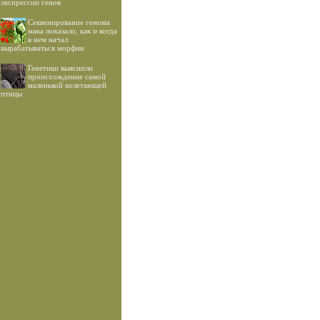
экспрессии генов
Секвенирование генома
мака показало, как и когда
в нем начал
вырабатываться морфин
Генетики выяснили
происхождение самой
маленькой нелетающей
птицы