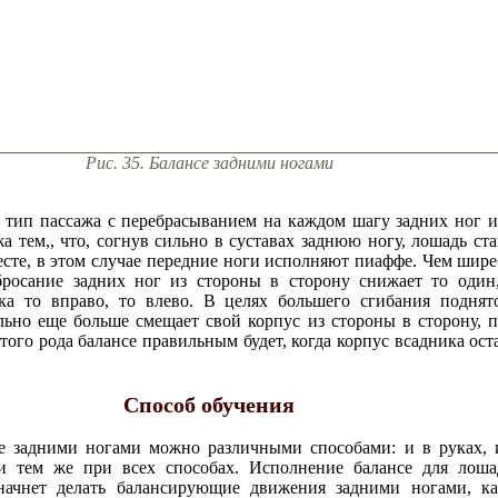
Рис. 35. Балансе задними ногами
 тип пассажа с перебрасыванием на каждом шагу задних ног и
жа тем,, что, согнув сильно в суставах заднюю ногу, лошадь ста
есте, в этом случае передние ноги исполняют пиаффе. Чем шире
бросание задних ног из стороны в сторону снижает то один
ика то вправо, то влево. В целях большего сгибания подня
льно еще больше смещает свой корпус из стороны в сторону,
того рода балансе правильным будет, когда корпус всадника ос
Способ обучения
е задними ногами можно различными способами: и в руках, и
и тем же при всех способах. Исполнение балансе для лоша
начнет делать балансирующие движения задними ногами, ка