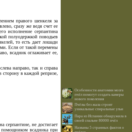
илением правого шенкеля за
лево, сразу же ведя счет ее
его исполнение серпантина
гкой полуодержкой поводьев
келей, то есть дает лошади
ами. Если от такой перемены
аво, всадник оглаживает ее,
слева направо, так и справа
в сторону в каждой репризе,
Особенности анатомии мозга
пчёл помогут создать камеры
нового поколения
Пчёлы без жала строят
уникальные спиральные ульи
Пара из Испании обнаружила в
своей спальне 80000 пчёл
а серпантине, не достигает
Названы 5 странных фактов о
м помощником всадника при