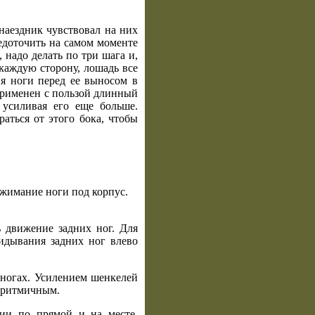
наездник чувствовал на них
едоточить на самом моменте
 надо делать по три шага и,
 каждую сторону, лошадь все
ия ноги перед ее выносом в
 применен с пользой длинный
 усиливая его еще больше.
аться от этого бока, чтобы
джимание ноги под корпус.
 движение задних ног. Для
идывания задних ног влево
 ногах. Усилением шенкелей
о ритмичным.
ии по прямой и на месте.